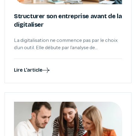
Structurer son entreprise avant de la
digitaliser
La digitalisation ne commence pas par le choix
d’un outil. Elle débute par l’analyse de
l’organisation, des processus métier et de la
circulation des informations. Découvrez
pourquoi structurer son entreprise avant de la
Lire L’article
digitaliser permet d’éviter les outils inutiles et de
construire un écosystème numérique cohérent.