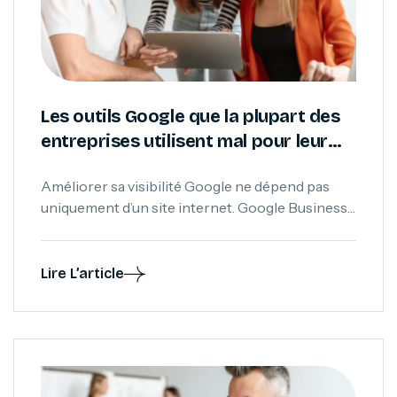
Les outils Google que la plupart des
entreprises utilisent mal pour leur
visibilité Google
Améliorer sa visibilité Google ne dépend pas
uniquement d’un site internet. Google Business
Profile, Search Console et Analytics sont des
outils essentiels pour comprendre, piloter et
renforcer durablement sa présence digitale.
Lire L’article