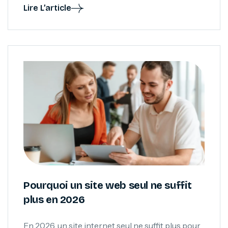
entreprise pour déterminer sa visibilité sur
Lire L’article
Google et sa capacité à inspirer confiance.
Pourquoi un site web seul ne suffit
plus en 2026
En 2026, un site internet seul ne suffit plus pour