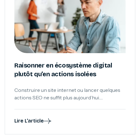
Raisonner en écosystème digital
plutôt qu’en actions isolées
Construire un site internet ou lancer quelques
actions SEO ne suffit plus aujourd’hui.
Découvrez pourquoi développer un véritable
écosystème digital cohérent est devenu
indispensable pour renforcer durablement sa
Lire L’article
visibilité sur Google et construire une présence
digitale capable de performer dans le temps.