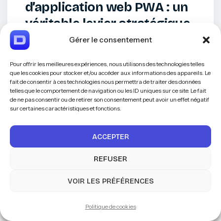
d’application web PWA : un
véritable levier stratégique
pour les entreprises
Gérer le consentement
Longtemps perçues comme des
Pour offrir les meilleures expériences, nous utilisons des technologies telles
que les cookies pour stocker et/ou accéder aux informations des appareils. Le
alternatives techniques aux
fait de consentir à ces technologies nous permettra de traiter des données
telles que le comportement de navigation ou les ID uniques sur ce site. Le fait
applications mobiles classiques, les
de ne pas consentir ou de retirer son consentement peut avoir un effet négatif
sur certaines caractéristiques et fonctions.
Progressive Web Apps
occupent
désormais une place beaucoup plus
ACCEPTER
stratégique dans les projets digitaux
REFUSER
professionnels. Elles permettent de
connecter plus efficacement les
VOIR LES PRÉFÉRENCES
utilisateurs, les outils, les services et
Politique de cookies
les
données
au sein d’un