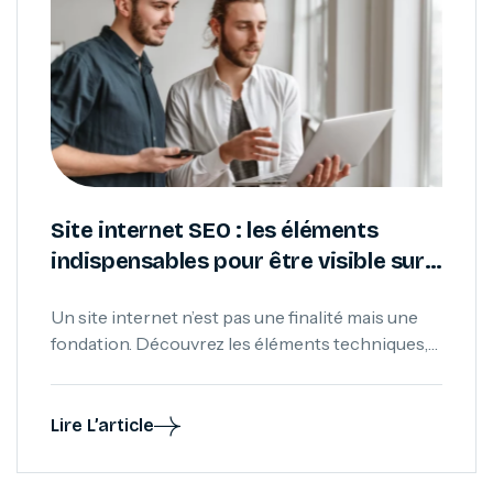
Site internet SEO : les éléments
indispensables pour être visible sur
Google
Un site internet n’est pas une finalité mais une
fondation. Découvrez les éléments techniques,
éditoriaux et stratégiques qui permettent à un
site internet SEO de devenir un véritable levier
de visibilité sur Google.
Lire L’article