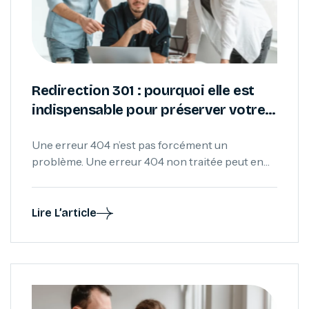
Redirection 301 : pourquoi elle est
indispensable pour préserver votre
référencement
Une erreur 404 n’est pas forcément un
problème. Une erreur 404 non traitée peut en
devenir un. Découvrez comment les
redirections 301 permettent de préserver
l’historique SEO d’un site et pourquoi elles sont
Lire L’article
essentielles lors d’une refonte ou d’une
optimisation.