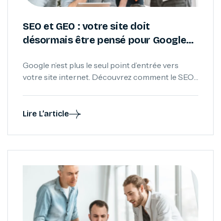
SEO et GEO : votre site doit
désormais être pensé pour Google…
et les intelligences artificielles
Google n’est plus le seul point d’entrée vers
votre site internet. Découvrez comment le SEO
et le GEO permettent de rendre vos contenus
visibles aussi bien dans les moteurs de
recherche traditionnels que dans les
Lire L’article
intelligences artificielles comme ChatGPT,
Gemini ou Claude.