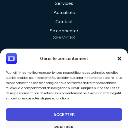
Services
Actualités
Contact
Se connecter
SERVICES
Audit & diagnostic
Gérer le consentement
Création & refonte de site
Référencement SEO
Pour offrir les meilleures expériences, nous utilisons des technologies telles
que les cookies pour stocker et/ou accéder aux informations des appareils. Le
Stratégie de contenu
fait de consentir à ces technologies nous permettra de traiter des données
Applications web
telles que le comportement de navigation ou les ID uniques sur ce site. Le fait
de ne pas consentir ou de retirer son consentement peut avoir un effet négatif
Automatisation
sur certaines caractéristiques et fonctions.
LÉGAL
ACCEPTER
Mentions légales
Politique de cookies (UE)
REFUSER