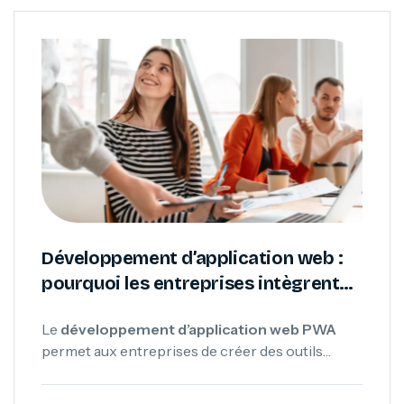
Développement d’application web :
pourquoi les entreprises intègrent
désormais les PWA à leur
Le
développement d’application web PWA
écosystème digital
permet aux entreprises de créer des outils
mobiles performants, accessibles depuis un
navigateur tout en offrant une expérience